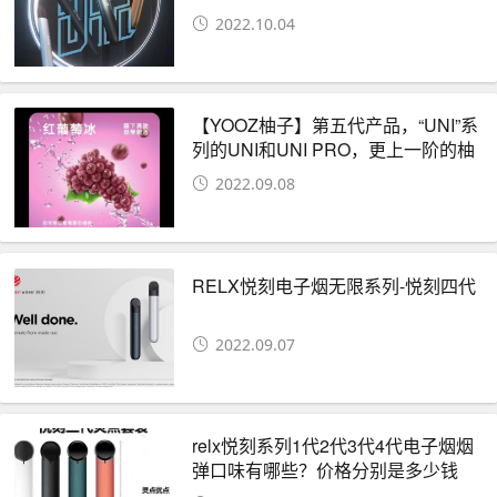
2022.10.04
【YOOZ柚子】第五代产品，“UNI”系
列的UNI和UNI PRO，更上一阶的柚
子给我们带来了惊喜
2022.09.08
RELX悦刻电子烟无限系列-悦刻四代
2022.09.07
relx悦刻系列1代2代3代4代电子烟烟
弹口味有哪些？价格分别是多少钱
呢？