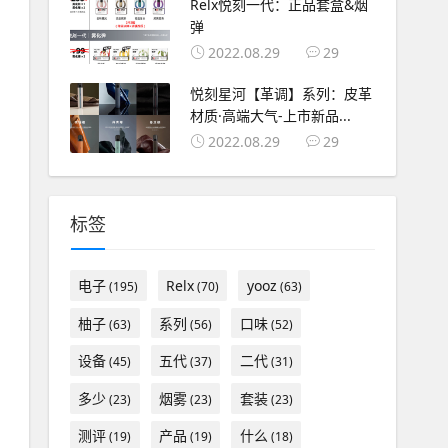
Relx悦刻一代：正品套盒&烟
弹
2022.08.29
29
悦刻星河【革调】系列：皮革
材质·高端大气-上市新品...
2022.08.29
29
标签
电子
Relx
yooz
(195)
(70)
(63)
柚子
系列
口味
(63)
(56)
(52)
设备
五代
二代
(45)
(37)
(31)
多少
烟雾
套装
(23)
(23)
(23)
测评
产品
什么
(19)
(19)
(18)