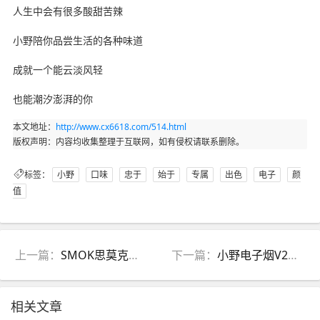
人生中会有很多酸甜苦辣
小野陪你品尝生活的各种味道
成就一个能云淡风轻
也能潮汐澎湃的你
本文地址：
http://www.cx6618.com/514.html
版权声明：内容均收集整理于互联网，如有侵权请联系删除。
标签：
小野
口味
忠于
始于
专属
出色
电子
颜
值
上一篇：
SMOK思莫克极速换弹套装 一杆一弹仅售49元
下一篇：
小野电子烟V2杆子即将市场，V1的库存还顶得住吗？小野v2产品参数介绍！
相关文章