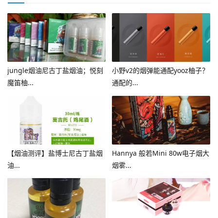
jungle烟油尼古丁盐烟油；悦刻
小野v2的烟弹能通配yooz柚子？
魔笛柚...
通配的...
【烟油测评】盐博士尼古丁盐烟
Hannya 般若Mini 80w电子烟大
油...
烟雾...