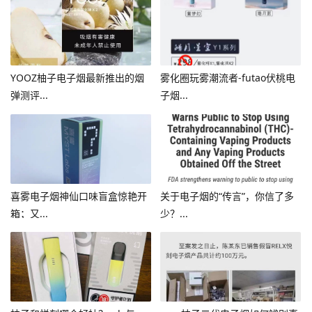
YOOZ柚子电子烟最新推出的烟
雾化圈玩雾潮流者-futao伏桃电
弹测评...
子烟...
喜雾电子烟神仙口味盲盒惊艳开
关于电子烟的“传言”，你信了多
箱；又...
少？...