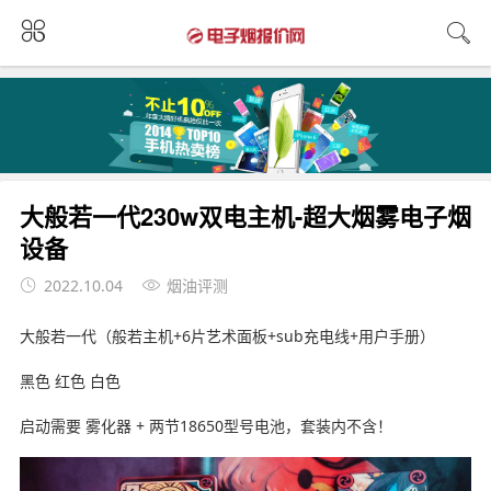
大般若一代230w双电主机-超大烟雾电子烟
设备
2022.10.04
烟油评测
大般若一代（般若主机+6片艺术面板+sub充电线+用户手册）
黑色 红色 白色
启动需要 雾化器 + 两节18650型号电池，套装内不含！